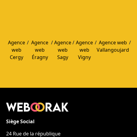
performance (pas seulement design).
Agence
/
Agence
/
Agence
/
Agence
/
Agence web
/
web
web
web
web
Vallangoujard
Cergy
Éragny
Sagy
Vigny
Siège Social
24 Rue de la république