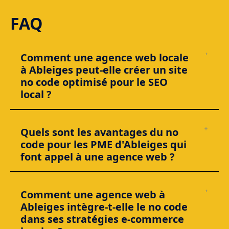
FAQ
Comment une agence web locale
à Ableiges peut-elle créer un site
no code optimisé pour le SEO
local ?
Une agence web locale va
penser votre site autour des
recherches “près de chez moi”
et des requêtes “service +
Quels sont les avantages du no
Ableiges”. Chez
Weboorak
, on construit un site no code
code pour les PME d'Ableiges qui
rapide (structure, maillage interne, contenus locaux), puis on
renforce les signaux SEO : pages services géolocalisées,
font appel à une agence web ?
preuves (avis, réalisations), optimisation technique (Core Web
Vitals) et données structurées. Résultat : un site beau
qui
Le no code permet aux PME d’Ableiges d’aller
vite
, sans
remonte
, pas juste un site “en ligne”.
sacrifier la qualité : mise en ligne plus rapide, évolutions
Comment une agence web à
simples, coûts maîtrisés. Avec
Weboorak
, vous gardez la
Ableiges intègre-t-elle le no code
main sur votre site (textes, photos, offres) et vous pouvez
lancer des pages dédiées à vos prestations en quelques
dans ses stratégies e-commerce
heures, pas en quelques semaines. Bonus : on connecte