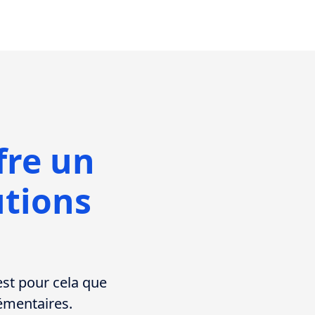
fre un
utions
est pour cela que
émentaires.