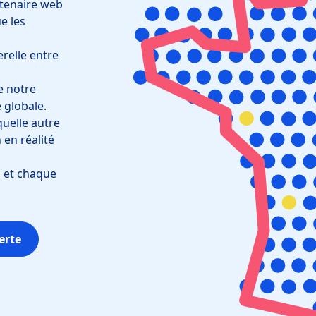
rtenaire web
ue les
erelle entre
e notre
 globale.
quelle autre
 en réalité
, et chaque
erte