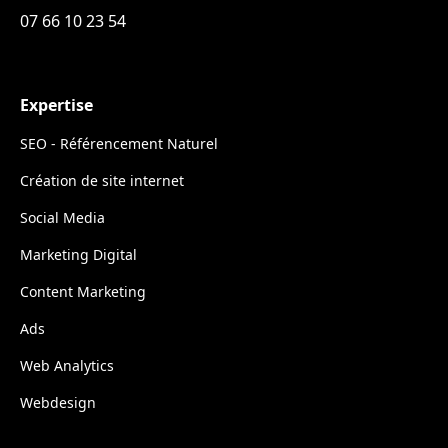
rendement. Ces insights orientent nos actions pour affiner et
07 66 10 23 54
enrichir votre démarche digitale afin d'optimiser les retours.
Réajustement selon les résultats
Positionnés à Nantes, nous transcendons le rôle traditionnel
Expertise
d’une agence web. Nous déchiffrons les données, optimisons
chaque fragment de votre contenu et recalibrons
SEO - Référencement Naturel
continuellement pour demeurer à la pointe. Vos expressions
clés, votre matière, tout est sur-mesure.
Création de site internet
Ambitionnez l’excellence avec une empreinte digitale
régulièrement mise à jour et une réactivité web inébranlable.
Social Media
Marketing Digital
Content Marketing
Ads
Web Analytics
Webdesign