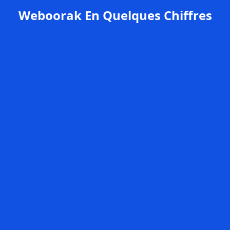
Weboorak En Quelques Chiffres
+200
Clients satisfaits
98%
de satisfaction client