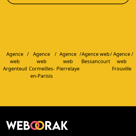
assistée (avec validation humaine), routage des demandes,
relances email/SMS, scoring prospects. Le tout relié à vos
outils via
Make/Zapier
, CRM, formulaires, et des scénarios
simples à maintenir.
Si tu veux, je peux te formatter ça exactement comme ton
bloc FAQ (Webflow/WordPress) avec la même
longueur/rythme que tes autres pages “Agence web + Ville”.
Agence
/
Agence
/
Agence
/
Agence web
/
Agence
/
web
web
web
Bessancourt
web
Argenteuil
Cormeilles-
Pierrelaye
Frouville
en-Parisis