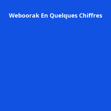
Weboorak En Quelques Chiffres
+200
Clients satisfaits
98%
de satisfaction client