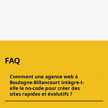
Agence web de
Boulogne-
Billancourt
FAQ
Comment une agence web à
Boulogne-Billancourt intègre-t-
elle le no-code pour créer des
sites rapides et évolutifs ?
Une agence web à Boulogne-Billancourt qui maîtrise le
no-
code
ne “bricole” pas un site : elle met en place une
base