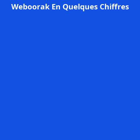
Weboorak En Quelques Chiffres
+200
Clients satisfaits
98%
de satisfaction client