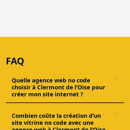
Clermont
FAQ
Quelle agence web no code
choisir à Clermont de l’Oise pour
créer mon site internet ?
Pour choisir une
agence web no code à Clermont (Oise)
,
privilégiez une équipe qui sait livrer un site
administrable
,
Combien coûte la création d’un
rapide
et orienté
conversion
. Idéalement :
Webflow
pour un
site vitrine no code avec une
site vitrine,
Shopify / Webflow e-commerce
pour la vente, et
des automatisations (
Make/Zapier
) si nécessaire. Vérifiez le
agence web à Clermont de l’Oise