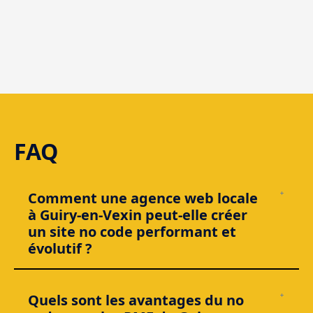
Guiry-en-
Vexin
FAQ
Comment une agence web locale
à Guiry-en-Vexin peut-elle créer
un site no code performant et
évolutif ?
Un site no code peut être
rapide, stable et évolutif
… à
condition d’être construit comme un “vrai” produit digital.
Quels sont les avantages du no
Chez Weboorak, on démarre par l’architecture (pages,