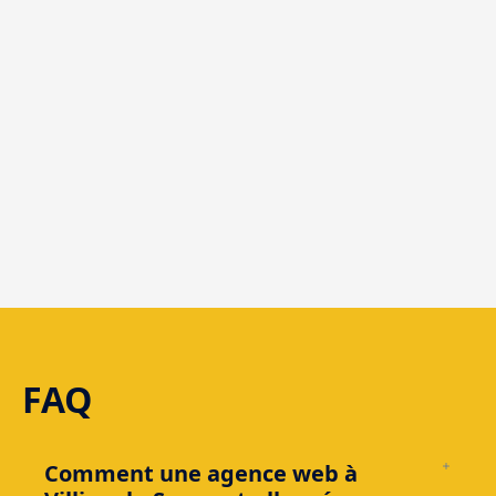
alentours.
Prendre
contact avec
notre Agence
web de
Villiers-le-Sec
FAQ
Comment une agence web à