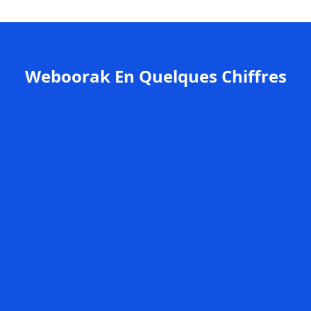
Weboorak En Quelques Chiffres
+200
Clients satisfaits
98%
de satisfaction client