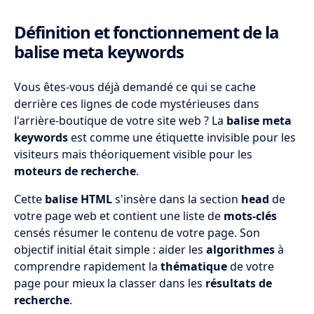
Historique et évolution de la balise meta
Définition et fonctionnement de la
keywords
balise meta keywords
Impact actuel de la balise meta keywords
sur le référencement
Vous êtes-vous déjà demandé ce qui se cache
derrière ces lignes de code mystérieuses dans
Alternatives efficaces aux meta keywords
l'arrière-boutique de votre site web ? La
balise meta
pour le SEO
keywords
est comme une étiquette invisible pour les
Comparaison avec d'autres balises meta
visiteurs mais théoriquement visible pour les
importantes
moteurs de recherche
.
Conseils pratiques pour une stratégie
Cette
balise HTML
s'insère dans la section
head
de
SEO efficace sans meta keywords
votre page web et contient une liste de
mots-clés
censés résumer le contenu de votre page. Son
FAQ
objectif initial était simple : aider les
algorithmes
à
comprendre rapidement la
thématique
de votre
page pour mieux la classer dans les
résultats de
recherche
.