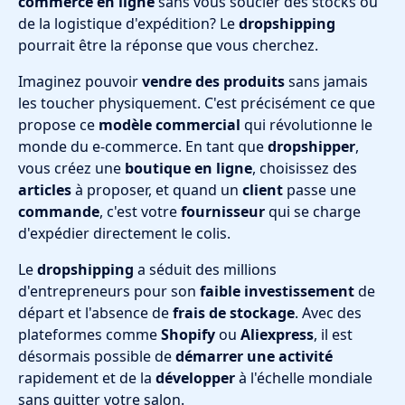
commerce en ligne
sans vous soucier des stocks ou
de la logistique d'expédition? Le
dropshipping
pourrait être la réponse que vous cherchez.
Imaginez pouvoir
vendre des produits
sans jamais
les toucher physiquement. C'est précisément ce que
propose ce
modèle commercial
qui révolutionne le
monde du e-commerce. En tant que
dropshipper
,
vous créez une
boutique en ligne
, choisissez des
articles
à proposer, et quand un
client
passe une
commande
, c'est votre
fournisseur
qui se charge
d'expédier directement le colis.
Le
dropshipping
a séduit des millions
d'entrepreneurs pour son
faible investissement
de
départ et l'absence de
frais de stockage
. Avec des
plateformes comme
Shopify
ou
Aliexpress
, il est
désormais possible de
démarrer une activité
rapidement et de la
développer
à l'échelle mondiale
sans quitter votre salon.