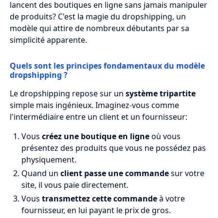
lancent des boutiques en ligne sans jamais manipuler
boutique en ligne performante ?
de produits? C'est la magie du dropshipping, un
Pourquoi le dropshipping attire-t-il tant
modèle qui attire de nombreux débutants par sa
d'entrepreneurs en ligne ?
simplicité apparente.
Quels aspects légaux et fiscaux prendre
Quels sont les principes fondamentaux du modèle
en compte avant de se lancer ?
dropshipping ?
Comment éviter les erreurs courantes
Le dropshipping repose sur un
système tripartite
des débutants en dropshipping ?
simple mais ingénieux. Imaginez-vous comme
l'intermédiaire entre un client et un fournisseur:
Quelles sont les perspectives d'évolution
du dropshipping ?
Vous
créez une boutique en ligne
où vous
présentez des produits que vous ne possédez pas
FAQ
physiquement.
Quand un
client passe une commande
sur votre
site, il vous paie directement.
Vous
transmettez cette commande
à votre
fournisseur, en lui payant le prix de gros.