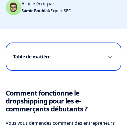
Article écrit par
Samir Bouhlal
•
Expert SEO
Table de matière
Comment fonctionne le dropshipping
pour les e-commerçants débutants ?
Pourquoi le dropshipping attire-t-il tant
Comment fonctionne le
d'entrepreneurs en ligne ?
dropshipping pour les e-
Comment choisir les bons produits et
commerçants débutants ?
fournisseurs pour son business ?
Vous vous demandez comment des entrepreneurs
Quelles étapes suivre pour créer une