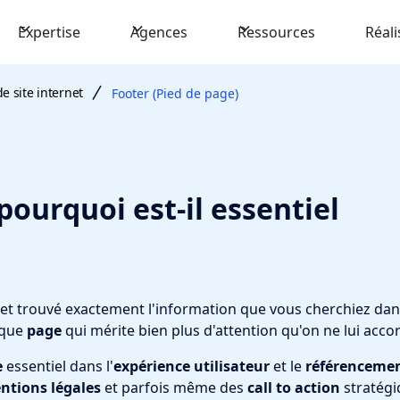
Expertise
Agences
Ressources
Réali
e site internet
Footer (Pied de page)
pourquoi est-il essentiel
s et trouvé exactement l'information que vous cherchiez da
aque
page
qui mérite bien plus d'attention qu'on ne lui acc
e
essentiel dans l'
expérience utilisateur
et le
référencemen
ntions légales
et parfois même des
call to action
stratégi