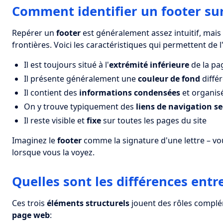
Comment identifier un footer sur
Repérer un
footer
est généralement assez intuitif, mais
frontières. Voici les caractéristiques qui permettent de l'
Il est toujours situé à l'
extrémité inférieure
de la pa
Il présente généralement une
couleur de fond
diffé
Il contient des
informations condensées
et organis
On y trouve typiquement des
liens de navigation s
Il reste visible et
fixe
sur toutes les pages du site
Imaginez le
footer
comme la signature d'une lettre – vo
lorsque vous la voyez.
Quelles sont les différences entre
Ces trois
éléments structurels
jouent des rôles complém
page web
: