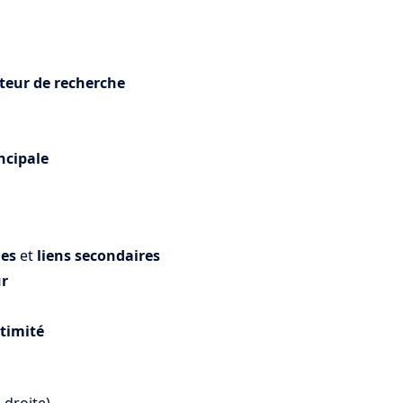
eur de recherche
ncipale
les
et
liens secondaires
ur
itimité