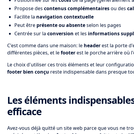
Positionnée sur les
côtés
de la page (généralement à
Propose des
contenus complémentaires
ou des
cal
Facilite la
navigation contextuelle
Peut être
présente ou absente
selon les pages
Centrée sur la
conversion
et les
informations supp
C'est comme dans une maison: le
header
est la porte d'
différentes pièces, et le
footer
est le porche arrière où l
Le choix d'utiliser ces trois éléments et leur configura
footer bien conçu
reste indispensable dans presque tous
Les éléments indispensables
efficace
Avez-vous déjà quitté un site web parce que vous ne trou