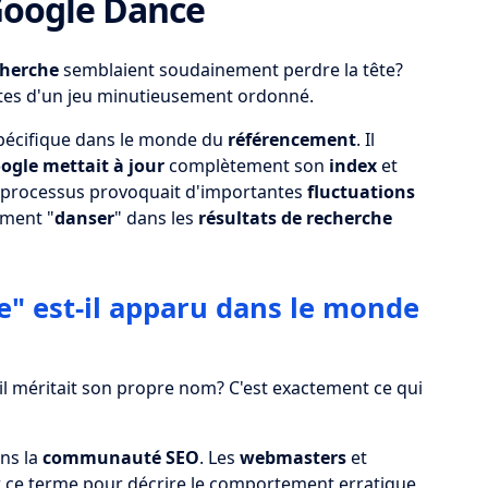
 Google Dance
cherche
semblaient soudainement perdre la tête?
rtes d'un jeu minutieusement ordonné.
écifique dans le monde du
référencement
. Il
ogle
mettait à jour
complètement son
index
et
e processus provoquait d'importantes
fluctuations
ement "
danser
" dans les
résultats de recherche
" est-il apparu dans le monde
il méritait son propre nom? C'est exactement ce qui
ns la
communauté SEO
. Les
webmasters
et
 ce terme pour décrire le comportement erratique