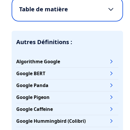
Table de matière
Définition et historique du Google
Dance
L'évolution du Google Dance au fil des
Autres Définitions :
années
Les différents types de mises à jour
Algorithme Google
Google qui provoquent des
fluctuations
Google BERT
Impact du Google Dance sur le
Google Panda
positionnement des sites web
Google Pigeon
L'évolution du Google Dance au fil des
années
Google Caffeine
Les outils pour détecter et suivre les
Google Hummingbird (Colibri)
fluctuations du Google Dance