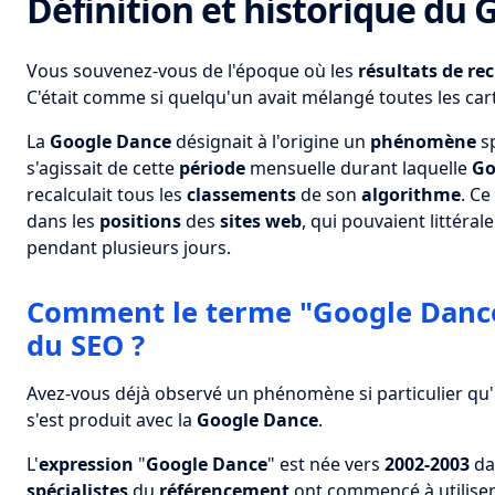
Définition et historique du
Vous souvenez-vous de l'époque où les
résultats de re
C'était comme si quelqu'un avait mélangé toutes les ca
La
Google Dance
désignait à l'origine un
phénomène
sp
s'agissait de cette
période
mensuelle durant laquelle
Go
recalculait tous les
classements
de son
algorithme
. C
dans les
positions
des
sites web
, qui pouvaient littéral
pendant plusieurs jours.
Comment le terme "Google Dance
du SEO ?
Avez-vous déjà observé un phénomène si particulier qu'
s'est produit avec la
Google Dance
.
L'
expression
"
Google Dance
" est née vers
2002-2003
da
spécialistes
du
référencement
ont commencé à utiliser