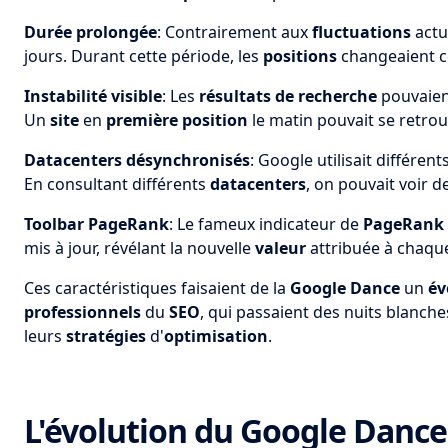
Durée prolongée
: Contrairement aux
fluctuations
actu
jours. Durant cette période, les
positions
changeaient 
Instabilité visible
: Les
résultats de recherche
pouvaient
Un
site
en
première position
le matin pouvait se retrou
Datacenters désynchronisés
: Google utilisait différent
En consultant différents
datacenters
, on pouvait voir 
Toolbar PageRank
: Le fameux indicateur de
PageRank
mis à jour, révélant la nouvelle
valeur
attribuée à chaq
Ces caractéristiques faisaient de la
Google Dance
un
év
professionnels
du
SEO
, qui passaient des nuits blanch
leurs
stratégies
d'
optimisation
.
L'évolution du Google Dance 