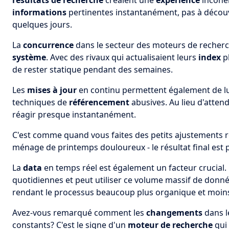
résultats de recherche
créaient une
expérience
incohér
informations
pertinentes instantanément, pas à découv
quelques jours.
La
concurrence
dans le secteur des moteurs de recher
système
. Avec des rivaux qui actualisaient leurs
index
p
de rester statique pendant des semaines.
Les
mises à jour
en continu permettent également de lu
techniques de
référencement
abusives. Au lieu d'atte
réagir presque instantanément.
C'est comme quand vous faites des petits ajustements r
ménage de printemps douloureux - le résultat final est
La
data
en temps réel est également un facteur crucial.
quotidiennes et peut utiliser ce volume massif de don
rendant le processus beaucoup plus organique et moin
Avez-vous remarqué comment les
changements
dans 
constants? C'est le signe d'un
moteur de recherche
qui 