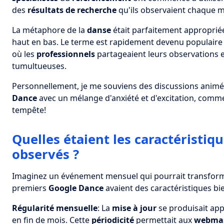
des
résultats de recherche
qu'ils observaient chaque m
La métaphore de la
danse
était parfaitement appropriée
haut en bas. Le terme est rapidement devenu populair
où les
professionnels
partageaient leurs observations e
tumultueuses.
Personnellement, je me souviens des discussions anim
Dance
avec un mélange d'anxiété et d'excitation, comm
tempête!
Quelles étaient les caractéristi
observés ?
Imaginez un événement mensuel qui pourrait transform
premiers
Google Dance
avaient des caractéristiques bi
Régularité mensuelle
: La
mise à jour
se produisait ap
en fin de mois. Cette
périodicité
permettait aux
webmas