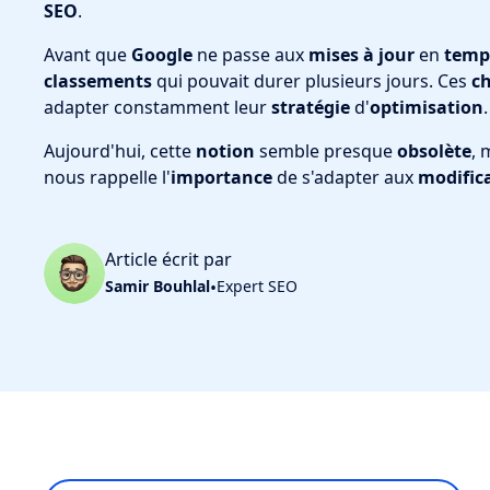
SEO
.
Avant que
Google
ne passe aux
mises à jour
en
temps
classements
qui pouvait durer plusieurs jours. Ces
c
adapter constamment leur
stratégie
d'
optimisation
.
Aujourd'hui, cette
notion
semble presque
obsolète
, 
nous rappelle l'
importance
de s'adapter aux
modific
Article écrit par
Samir Bouhlal
•
Expert SEO