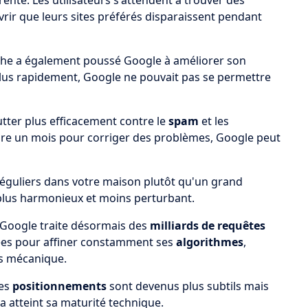
ente. Les utilisateurs s'attendent à trouver des
rir que leurs sites préférés disparaissent pendant
che a également poussé Google à améliorer son
lus rapidement, Google ne pouvait pas se permettre
tter plus efficacement contre le
spam
et les
ndre un mois pour corriger des problèmes, Google peut
éguliers dans votre maison plutôt qu'un grand
 plus harmonieux et moins perturbant.
 Google traite désormais des
milliards de requêtes
nées pour affiner constamment ses
algorithmes
,
s mécanique.
les
positionnements
sont devenus plus subtils mais
a atteint sa maturité technique.