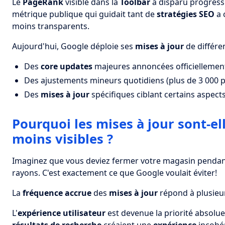
Le
PageRank
visible dans la
Toolbar
a disparu progress
métrique publique qui guidait tant de
stratégies SEO
a 
moins transparents.
Aujourd'hui, Google déploie ses
mises à jour
de différe
Des
core updates
majeures annoncées officiellemen
Des ajustements mineurs quotidiens (plus de 3 000 p
Des
mises à jour
spécifiques ciblant certains aspects
Pourquoi les mises à jour sont-e
moins visibles ?
Imaginez que vous deviez fermer votre magasin pendant
rayons. C'est exactement ce que Google voulait éviter!
La
fréquence accrue
des
mises à jour
répond à plusieur
L'
expérience utilisateur
est devenue la priorité absolu