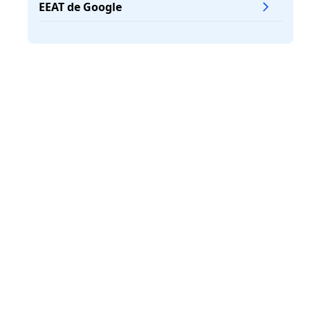
EEAT de Google
Études de cas: impacts notables de
précédents Google Dance
Préparer son site web pour minimiser
l'impact du Google Dance
Le Google Dance moderne et son
rapport avec le E-E-A-T
FAQ