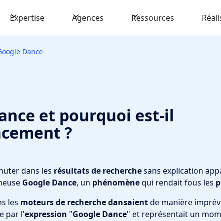
Expertise
Agences
Ressources
Réali
Google Dance
ance et pourquoi est-il
ncement ?
huter dans les
résultats de recherche
sans explication appa
ameuse
Google Dance
, un
phénomène
qui rendait fous les
p
s les
moteurs de recherche
dansaient
de manière imprévi
 par l'
expression
"
Google Dance
" et représentait un mom