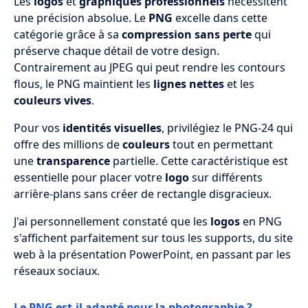
Les
logos
et
graphiques professionnels
nécessitent
une précision absolue. Le
PNG
excelle dans cette
catégorie grâce à sa
compression sans perte
qui
préserve chaque détail de votre design.
Contrairement au JPEG qui peut rendre les contours
flous, le PNG maintient les
lignes nettes
et les
couleurs vives
.
Pour vos
identités visuelles
, privilégiez le PNG-24 qui
offre des millions de
couleurs
tout en permettant
une
transparence
partielle. Cette caractéristique est
essentielle pour placer votre
logo
sur différents
arrière-plans sans créer de rectangle disgracieux.
J'ai personnellement constaté que les
logos
en PNG
s'affichent parfaitement sur tous les supports, du site
web à la présentation PowerPoint, en passant par les
réseaux sociaux.
Le PNG est-il adapté pour la photographie ?