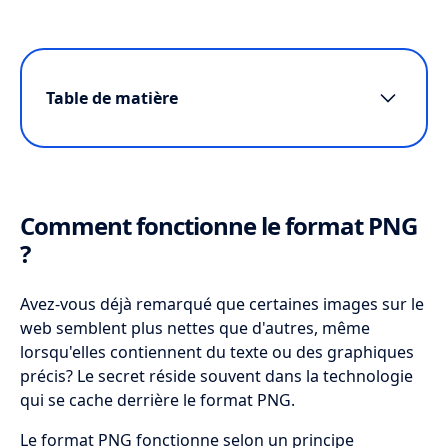
Table de matière
Comment fonctionne le format PNG ?
Quels sont les avantages et
inconvénients du format PNG ?
Comment fonctionne le format PNG
Comment utiliser efficacement le format
?
PNG ?
Avez-vous déjà remarqué que certaines images sur le
Quels sont les meilleurs usages du PNG
web semblent plus nettes que d'autres, même
selon le contexte ?
lorsqu'elles contiennent du texte ou des graphiques
FAQ
précis? Le secret réside souvent dans la technologie
qui se cache derrière le format PNG.
Le format PNG fonctionne selon un principe