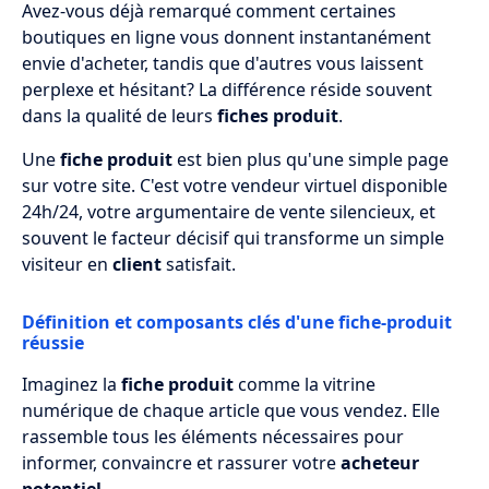
Avez-vous déjà remarqué comment certaines
boutiques en ligne vous donnent instantanément
Comment structurer la description
envie d'acheter, tandis que d'autres vous laissent
produit de manière convaincante ?
perplexe et hésitant? La différence réside souvent
Comment optimiser votre fiche-produit
dans la qualité de leurs
fiches produit
.
pour le SEO ?
Une
fiche produit
est bien plus qu'une simple page
Quels éléments de réassurance intégrer
sur votre site. C'est votre vendeur virtuel disponible
pour lever les freins à l'achat ?
24h/24, votre argumentaire de vente silencieux, et
souvent le facteur décisif qui transforme un simple
Comment adapter votre fiche-produit
visiteur en
client
satisfait.
aux différents appareils ?
Quelles sont les erreurs fréquentes à
Définition et composants clés d'une fiche-produit
réussie
éviter lors de la création de fiches-produit
?
Imaginez la
fiche produit
comme la vitrine
numérique de chaque article que vous vendez. Elle
FAQ
rassemble tous les éléments nécessaires pour
informer, convaincre et rassurer votre
acheteur