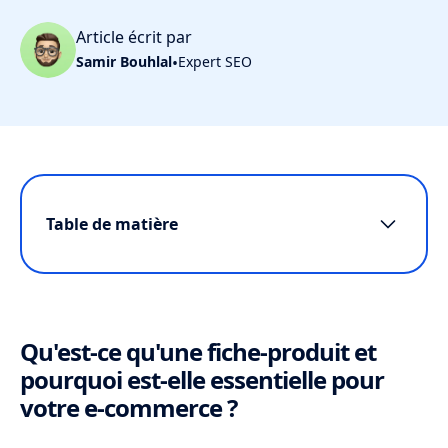
Article écrit par
Samir Bouhlal
•
Expert SEO
Table de matière
Qu'est-ce qu'une fiche-produit et
pourquoi est-elle essentielle pour votre e-
commerce ?
Qu'est-ce qu'une fiche-produit et
Comment rédiger un titre de fiche-
pourquoi est-elle essentielle pour
produit accrocheur ?
votre e-commerce ?
Quelles informations techniques intégrer
pour répondre aux attentes des clients ?