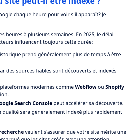
ite peut-il être indexé ?
oogle chaque heure pour voir s'il apparaît? Je
 heures à plusieurs semaines. En 2025, le délai
teurs influencent toujours cette durée:
istorique prend généralement plus de temps à être
par des sources fiables sont découverts et indexés
es plateformes modernes comme
Webflow
ou
Shopify
ion.
oogle Search Console
peut accélérer sa découverte.
de qualité sera généralement indexé plus rapidement
recherche
veulent s'assurer que votre site mérite une
emarqué que les sites créés avec une attention