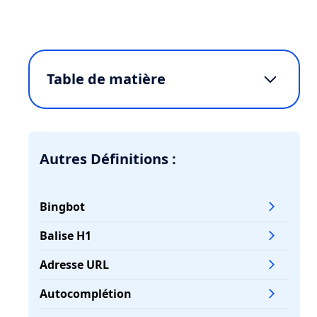
Table de matière
Comment fonctionne l'indexation
d'un site par les moteurs de recherche
?
Autres Définitions :
Pourquoi certaines pages ne sont-elles
pas indexées par les moteurs de
recherche ?
Bingbot
Comment améliorer l'indexation de
Balise H1
votre site web ?
Adresse URL
Quelles sont les meilleures pratiques
d'indexation pour le SEO en 2025 ?
Autocomplétion