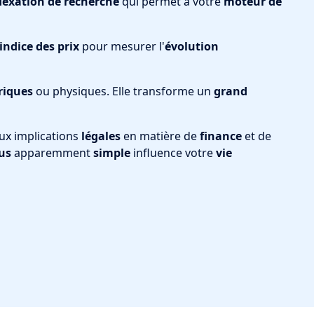
dexation de recherche
qui permet à votre
moteur de
indice des prix
pour mesurer l'
évolution
iques
ou physiques. Elle transforme un
grand
ux implications
légales
en matière de
finance
et de
us
apparemment
simple
influence votre
vie