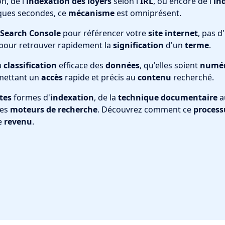
n, de l'
indexation des loyers
selon l'
IRL
, ou encore de l'
in
lques secondes, ce
mécanisme
est omniprésent.
 Search Console
pour référencer votre
site internet
, pas d'
pour retrouver rapidement la
signification
d'un
terme
.
a
classification
efficace des
données
, qu'elles soient
numér
mettant un
accès
rapide et précis au
contenu
recherché.
tes
formes d'
indexation
, de la
technique
documentaire
a
les
moteurs de recherche
. Découvrez comment ce
process
e
revenu
.