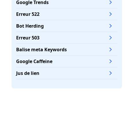
Quels outils permettent de surveiller
Google Trends
et d'améliorer l'indexation ?
Erreur 522
L'indexation mobile-first : quels
Bot Herding
impacts sur votre référencement ?
Erreur 503
Faut-il indexer toutes les pages de
votre site web ?
Balise meta Keywords
FAQ
Google Caffeine
Jus de lien