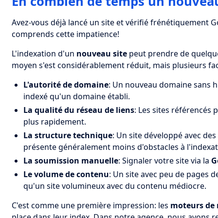
En combien de temps un nouveau s
Avez-vous déjà lancé un site et vérifié frénétiquement G
comprends cette impatience!
L'indexation d'un
nouveau site
peut prendre de quelques
moyen s'est considérablement réduit, mais plusieurs fac
L'autorité de domaine
: Un nouveau domaine sans h
indexé qu'un domaine établi.
La qualité du réseau de liens
: Les sites référencés 
plus rapidement.
La structure technique
: Un site développé avec d
présente généralement moins d'obstacles à l'indexat
La soumission manuelle
: Signaler votre site via la
G
Le volume de contenu
: Un site avec peu de pages 
qu'un site volumineux avec du contenu médiocre.
C'est comme une première impression: les
moteurs de 
place dans leur index. Dans notre agence, nous avons r