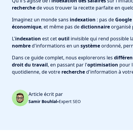
Qu'il s'agisse de l'
indexation des salaires
sur l'inflatio
recherche
de vous trouver la recette parfaite en que
Imaginez un monde sans
indexation
: pas de
Google
économique
, et même pas de
dictionnaire
organisé 
L'
indexation
est cet
outil
invisible qui rend possible l
nombre
d'informations en un
système
ordonné, per
Dans ce guide complet, nous explorerons les
différen
droit du travail
, en passant par l'
optimisation
pour 
quotidienne, de votre
recherche
d'information à votr
Article écrit par
Samir Bouhlal
•
Expert SEO