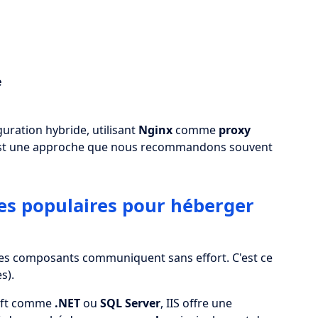
e
uration hybride, utilisant
Nginx
comme
proxy
'est une approche que nous recommandons souvent
ves populaires pour héberger
es composants communiquent sans effort. C'est ce
s).
soft comme
.NET
ou
SQL Server
, IIS offre une