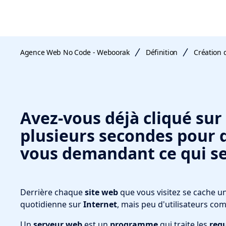
Agence Web No Code - Weboorak
Définition
Création d
Avez-vous déjà cliqué sur
plusieurs secondes pour q
vous demandant ce qui se 
Derrière chaque
site web
que vous visitez se cache un
quotidienne sur
Internet
, mais peu d'utilisateurs c
Un
serveur web
est un
programme
qui traite les
req