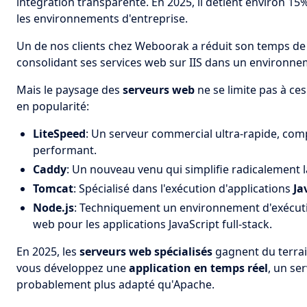
intégration transparente. En 2025, il détient environ 
les environnements d'entreprise.
Un de nos clients chez Weboorak a réduit son temps 
consolidant ses services web sur IIS dans un environne
Mais le paysage des
serveurs web
ne se limite pas à ce
en popularité:
LiteSpeed
: Un serveur commercial ultra-rapide, comp
performant.
Caddy
: Un nouveau venu qui simplifie radicalement 
Tomcat
: Spécialisé dans l'exécution d'applications
Ja
Node.js
: Techniquement un environnement d'exécuti
web pour les applications JavaScript full-stack.
En 2025, les
serveurs web spécialisés
gagnent du terrain
vous développez une
application en temps réel
, un se
probablement plus adapté qu'Apache.