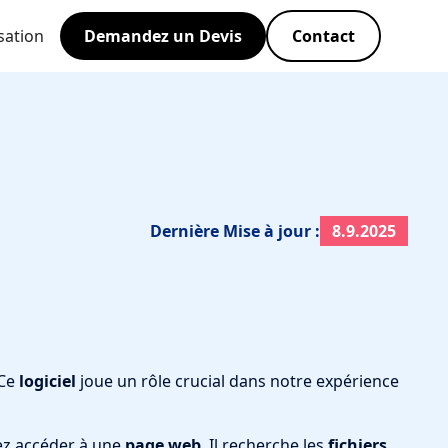
sation
Demandez un Devis
Contact
Dernière Mise à jour :
8.9.2025
 Ce
logiciel
joue un rôle crucial dans notre expérience
ez accéder à une
page web
. Il recherche les
fichiers