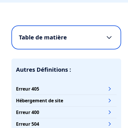
Table de matière
Les différents types de serveurs web
disponibles sur le marché
Comment configurer un serveur web
Autres Définitions :
pour optimiser ses performances
Pourquoi utiliser un serveur web
Erreur 405
dédié plutôt qu'un hébergement
mutualisé
Hébergement de site
Comment résoudre les problèmes
Erreur 400
courants des serveurs web
Erreur 504
Comment configurer un serveur web