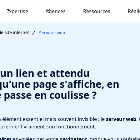
Expertise
Agences
Ressources
Réali
e site internet
Serveur web
 un lien et attendu
u'une page s'affiche, en
passe en coulisse ?
 élément essentiel mais souvent invisible : le
serveur web
.
omprennent vraiment son fonctionnement.
uêtes
envoyées par votre
navigateur
lorsque vous souhait