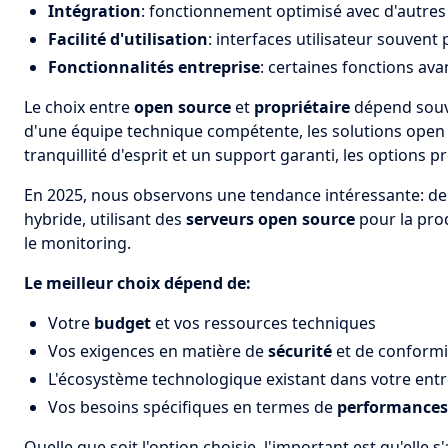
Intégration
: fonctionnement optimisé avec d'autre
Facilité d'utilisation
: interfaces utilisateur souvent 
Fonctionnalités entreprise
: certaines fonctions av
Le choix entre
open source
et
propriétaire
dépend souve
d'une équipe technique compétente, les solutions open so
tranquillité d'esprit et un support garanti, les options pr
En 2025, nous observons une tendance intéressante: d
hybride, utilisant des
serveurs open source
pour la prod
le monitoring.
Le meilleur choix dépend de:
Votre
budget
et vos ressources techniques
Vos exigences en matière de
sécurité
et de conformi
L'écosystème technologique existant dans votre entr
Vos besoins spécifiques en termes de
performances
Quelle que soit l'option choisie, l'important est qu'elle