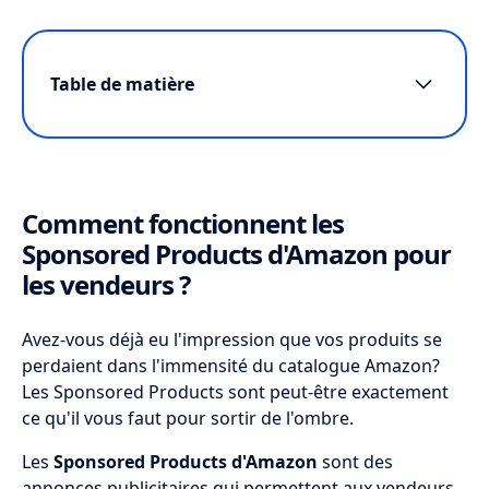
Table de matière
Comment fonctionnent les Sponsored
Products d'Amazon pour les vendeurs ?
Pourquoi utiliser les Sponsored Products
Comment fonctionnent les
pour augmenter vos ventes sur Amazon ?
Sponsored Products d'Amazon pour
Quelles stratégies d'optimisation adopter
les vendeurs ?
pour vos campagnes Sponsored Products
?
Avez-vous déjà eu l'impression que vos produits se
perdaient dans l'immensité du catalogue Amazon?
Quand et où apparaissent les annonces
Les Sponsored Products sont peut-être exactement
Sponsored Products sur Amazon ?
ce qu'il vous faut pour sortir de l'ombre.
Pourquoi utiliser les Sponsored Products
Les
Sponsored Products d'Amazon
sont des
pour augmenter vos ventes sur Amazon ?
annonces publicitaires qui permettent aux vendeurs