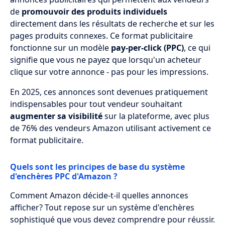
Quelles erreurs éviter lors de la
de
promouvoir des produits individuels
configuration de vos campagnes
directement dans les résultats de recherche et sur les
Sponsored Products ?
pages produits connexes. Ce format publicitaire
fonctionne sur un modèle
pay-per-click (PPC)
, ce qui
Comment analyser les performances de
signifie que vous ne payez que lorsqu'un acheteur
vos campagnes Sponsored Products ?
clique sur votre annonce - pas pour les impressions.
FAQ
En 2025, ces annonces sont devenues pratiquement
indispensables pour tout vendeur souhaitant
augmenter sa visibilité
sur la plateforme, avec plus
de 76% des vendeurs Amazon utilisant activement ce
format publicitaire.
Quels sont les principes de base du système
d'enchères PPC d'Amazon ?
Comment Amazon décide-t-il quelles annonces
afficher? Tout repose sur un système d'enchères
sophistiqué que vous devez comprendre pour réussir.